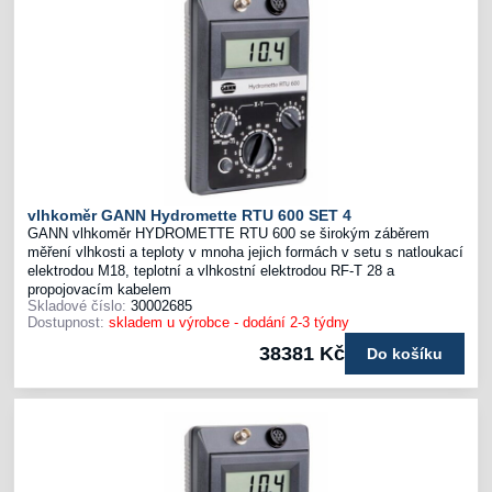
vlhkoměr GANN Hydromette RTU 600 SET 4
GANN vlhkoměr HYDROMETTE RTU 600 se širokým záběrem
měření vlhkosti a teploty v mnoha jejich formách v setu s natloukací
elektrodou M18, teplotní a vlhkostní elektrodou RF-T 28 a
propojovacím kabelem
Skladové číslo:
30002685
Dostupnost:
skladem u výrobce - dodání 2-3 týdny
38381 Kč
Do košíku