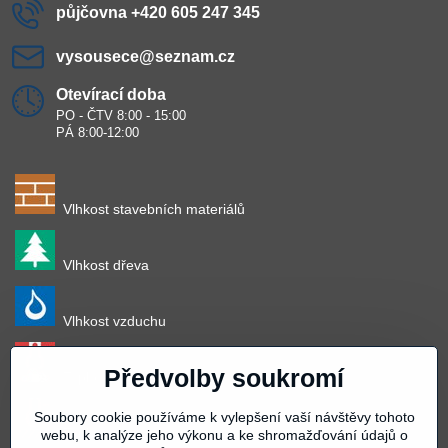
půjčovna +420 605 247 345
vysousece​@seznam​.cz
Otevírací doba
PO - ČTV 8:00 - 15:00
PÁ 8:00-12:00
Vlhkost stavebních materiálů
Vlhkost dřeva
Vlhkost vzduchu
Předvolby soukromí
Teplota vzduchu
Soubory cookie používáme k vylepšení vaší návštěvy tohoto
Teplota povrchu
webu, k analýze jeho výkonu a ke shromažďování údajů o