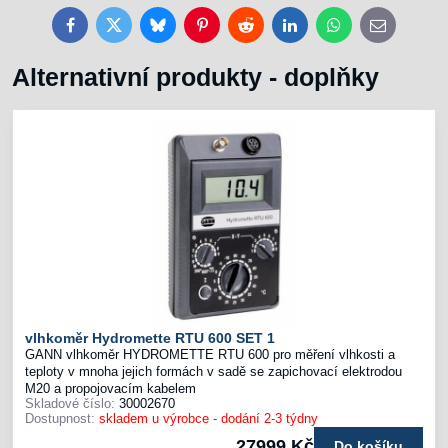
Facebook
Twitter
Bluesky
Pinterest
Reddit
LinkedIn
WhatsApp
E-
mail
Alternativní produkty - doplňky
vlhkoměr Hydromette RTU 600 SET 1
GANN vlhkoměr HYDROMETTE RTU 600 pro měření vlhkosti a
teploty v mnoha jejich formách v sadě se zapichovací elektrodou
M20 a propojovacím kabelem
Skladové číslo:
30002670
Dostupnost:
skladem u výrobce - dodání 2-3 týdny
27999 Kč
Do košíku