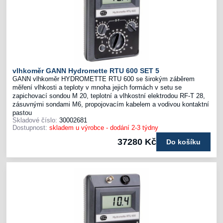
vlhkoměr GANN Hydromette RTU 600 SET 5
GANN vlhkoměr HYDROMETTE RTU 600 se širokým záběrem
měření vlhkosti a teploty v mnoha jejich formách v setu se
zapichovací sondou M 20, teplotní a vlhkostní elektrodou RF-T 28,
zásuvnými sondami M6, propojovacím kabelem a vodivou kontaktní
pastou
Skladové číslo:
30002681
Dostupnost:
skladem u výrobce - dodání 2-3 týdny
37280 Kč
Do košíku