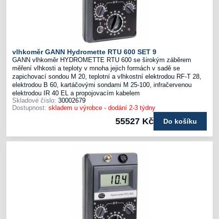
vlhkoměr GANN Hydromette RTU 600 SET 9
GANN vlhkoměr HYDROMETTE RTU 600 se širokým záběrem
měření vlhkosti a teploty v mnoha jejich formách v sadě se
zapichovací sondou M 20, teplotní a vlhkostní elektrodou RF-T 28,
elektrodou B 60, kartáčovými sondami M 25-100, infračervenou
elektrodou IR 40 EL a propojovacím kabelem
Skladové číslo:
30002679
Dostupnost:
skladem u výrobce - dodání 2-3 týdny
55527 Kč
Do košíku