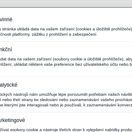
vinné
stránka ukládá data na vašem zařízení (cookies a úložiště prohlížeče),
čnosti platformy, zážitku z prohlížení a zabezpečení.
nkční
at data na vašem zařízení (soubory cookie a úložiště prohlížeče), aby
hlížení, ukládat některé vaše preference bez uživatelského účtu nebo be
alytické
ytických nástrojů nám umožňuje lépe porozumět potřebám našich návště
ní nebo třetí strany ke sledování nebo zaznamenávání vašeho procháze
e kterými jste interagovali nebo je používali, k zaznamenávání konver
rketingové
vat soubory cookie a nástroje třetích stran k vylepšení nabídky produk