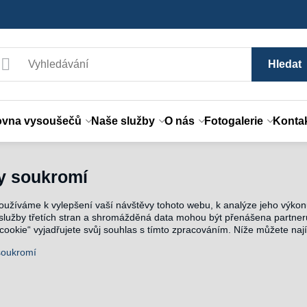
Hledat
ovna vysoušečů
Naše služby
O nás
Fotogalerie
Konta
y soukromí
oužíváme k vylepšení vaší návštěvy tohoto webu, k analýze jeho výk
 služby třetích stran a shromážděná data mohou být přenášena partner
ookie“ vyjadřujete svůj souhlas s tímto zpracováním. Níže můžete naj
soukromí