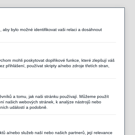
 aby bylo možné identifikovat vaši relaci a dosáhnout
chom mohli poskytovat doplňkové funkce, které zlepšují váš
z přihlášení, používat skripty a/nebo zdroje třetích stran,
vníků a tomu, jak naši stránku používají. Můžeme použít
ní našich webových stránek, k analýze nástrojů nebo
zních událostí a podobně.
tů a/nebo služeb naší nebo našich partnerů, její relevance