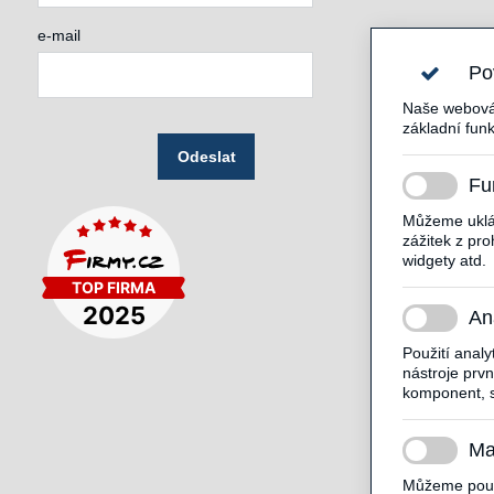
e-mail
Po
Naše webová 
základní funk
Odeslat
Fu
Můžeme uklád
zážitek z pro
widgety atd.
An
Použití anal
nástroje prv
komponent, s
Ma
Můžeme použí