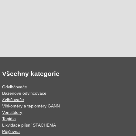
Všechny kategorie
Odvlhčovače
Bazénové odvlhčovače
Zvlhčovače
Vlhkoměry a teploměry GANN
Ventilátory
Topidla
Likvidace plísní STACHEMA
Půjčovna