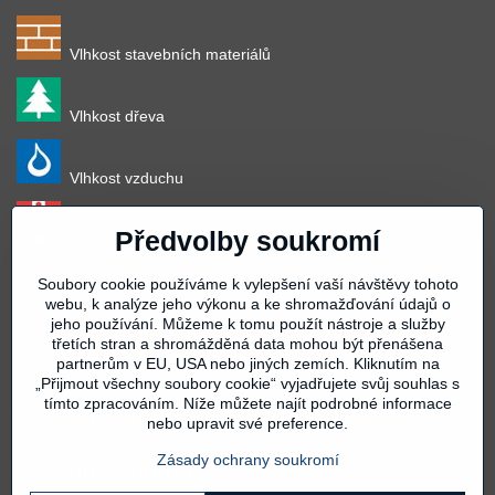
Vlhkost stavebních materiálů
Vlhkost dřeva
Vlhkost vzduchu
Předvolby soukromí
Teplota vzduchu
Soubory cookie používáme k vylepšení vaší návštěvy tohoto
Teplota povrchu
webu, k analýze jeho výkonu a ke shromažďování údajů o
jeho používání. Můžeme k tomu použít nástroje a služby
třetích stran a shromážděná data mohou být přenášena
Teplota materiálu
partnerům v EU, USA nebo jiných zemích. Kliknutím na
„Přijmout všechny soubory cookie“ vyjadřujete svůj souhlas s
tímto zpracováním. Níže můžete najít podrobné informace
Vše k nákupu
nebo upravit své preference.
Zásady ochrany soukromí
Všechny kategorie