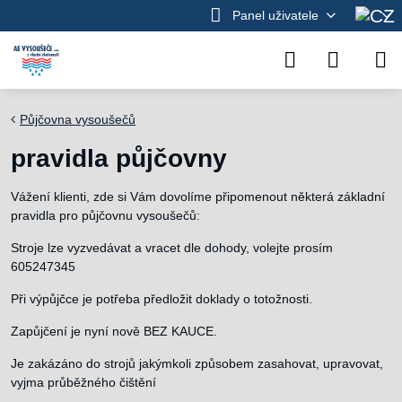
Panel uživatele
Půjčovna vysoušečů
pravidla půjčovny
Vážení klienti, zde si Vám dovolíme připomenout některá základní
pravidla pro půjčovnu vysoušečů:
Stroje lze vyzvedávat a vracet dle dohody, volejte prosím
605247345
Při výpůjčce je potřeba předložit doklady o totožnosti.
Zapůjčení je nyní nově BEZ KAUCE.
Je zakázáno do strojů jakýmkoli způsobem zasahovat, upravovat,
vyjma průběžného čištění