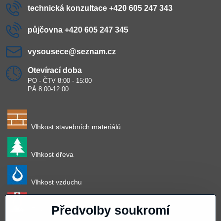
technická konzultace +420 605 247 343
půjčovna +420 605 247 345
vysousece​@seznam​.cz
Otevírací doba
PO - ČTV 8:00 - 15:00
PÁ 8:00-12:00
Vlhkost stavebních materiálů
Vlhkost dřeva
Vlhkost vzduchu
Předvolby soukromí
Teplota vzduchu