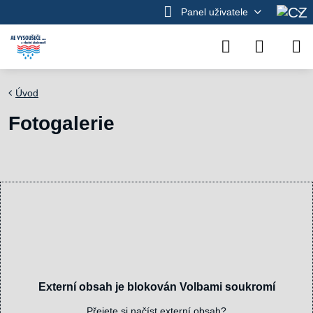
Panel uživatele
Úvod
Fotogalerie
Externí obsah je blokován Volbami soukromí
Přejete si načíst externí obsah?