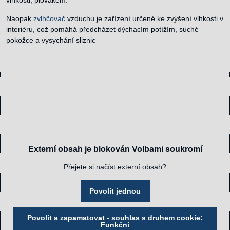
vlhkosti, plovákem.
Naopak
zvlhčovač
vzduchu je zařízení určené ke zvýšení vlhkosti v
interiéru, což pomáhá předcházet dýchacím potížím, suché
pokožce a vysychání sliznic
Externí obsah je blokován Volbami soukromí
Přejete si načíst externí obsah?
Povolit jednou
Povolit a zapamatovat - souhlas s druhem cookie:
Funkční