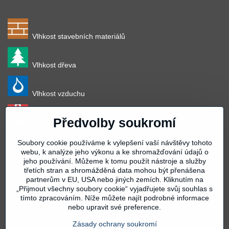
Vlhkost stavebních materiálů
Vlhkost dřeva
Vlhkost vzduchu
Předvolby soukromí
Teplota vzduchu
Soubory cookie používáme k vylepšení vaší návštěvy tohoto
Teplota povrchu
webu, k analýze jeho výkonu a ke shromažďování údajů o
jeho používání. Můžeme k tomu použít nástroje a služby
třetích stran a shromážděná data mohou být přenášena
Teplota materiálu
partnerům v EU, USA nebo jiných zemích. Kliknutím na
„Přijmout všechny soubory cookie“ vyjadřujete svůj souhlas s
tímto zpracováním. Níže můžete najít podrobné informace
Vše k nákupu
nebo upravit své preference.
Zásady ochrany soukromí