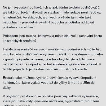
Ne jen vysoušení po haváriích je základním úkolem odvlhčovačů,
ale také udržování vlhkosti ve stavbách, kde izolace není nebo už
je nefunkční. Ve skladech, archivech a všude tam, kde také
nedochází k pravidelné výměně vzduchu je potřeba udržovat
požadovanou vlhkost.
Příkladem jsou muzea, knihovny a místa sloužící k uchování často
i historických artefaktů.
Instalace vysoušečů ve všech myslitelných podmínkách může být
mobilní, kdy odvlhčovač je vybaven nádržkou a systémem pro jeho
vypnutí v případě naplnění, dále lze obvykle tyto odvlhčovače
napojit hadicí na odpad a nechat kondenzát gravitačně odtékat. V
těchto případech je vhodné vysoušeč umístit na konzole.
Existuje také možnost vybrané odvlhčovače vybavit čerpadlem
kondenzátu, které vytlačí vodu až do výšky 6 metrů a 25m do
dálky.
V obytných prostorách se obvykle používají základní vysoušeče,
které jsou také vždy vybavené nádržkou, hygrostatem pro řízení