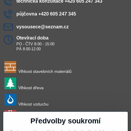
technická konzultace +420 605 247 343
půjčovna +420 605 247 345
vysousece​@seznam​.cz
Otevírací doba
PO - ČTV 8:00 - 15:00
PÁ 8:00-12:00
Vlhkost stavebních materiálů
Vlhkost dřeva
Vlhkost vzduchu
Předvolby soukromí
Teplota vzduchu