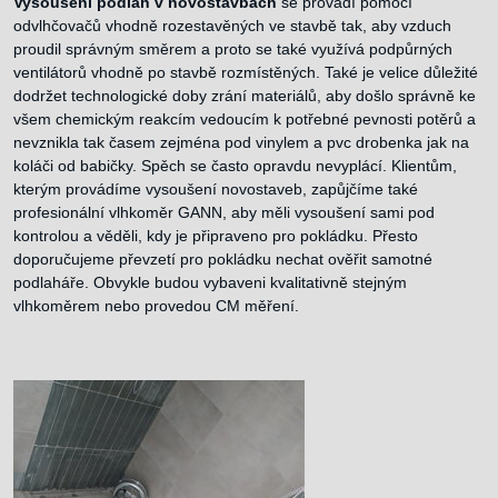
Vysoušení podlah v novostavbách
se provádí pomocí
odvlhčovačů vhodně rozestavěných ve stavbě tak, aby vzduch
proudil správným směrem a proto se také využívá podpůrných
ventilátorů vhodně po stavbě rozmístěných. Také je velice důležité
dodržet technologické doby zrání materiálů, aby došlo správně ke
všem chemickým reakcím vedoucím k potřebné pevnosti potěrů a
nevznikla tak časem zejména pod vinylem a pvc drobenka jak na
koláči od babičky. Spěch se často opravdu nevyplácí. Klientům,
kterým provádíme vysoušení novostaveb, zapůjčíme také
profesionální vlhkoměr GANN, aby měli vysoušení sami pod
kontrolou a věděli, kdy je připraveno pro pokládku. Přesto
doporučujeme převzetí pro pokládku nechat ověřit samotné
podlaháře. Obvykle budou vybaveni kvalitativně stejným
vlhkoměrem nebo provedou CM měření.