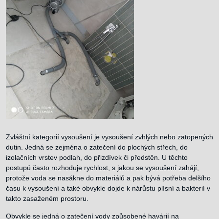
Zvláštní kategorií vysoušení je vysoušení zvhlých nebo zatopených
dutin. Jedná se zejména o zatečení do plochých střech, do
izolačních vrstev podlah, do přizdívek či předstěn. U těchto
postupů často rozhoduje rychlost, s jakou se vysoušení zahájí,
protože voda se nasákne do materiálů a pak bývá potřeba delšího
času k vysoušení a také obvykle dojde k nárůstu plísní a bakterií v
takto zasaženém prostoru.
Obvykle se jedná o zatečení vody způsobené havárií na