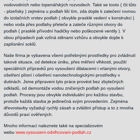
vodovodních nebo topenářských rozvodech. Také se tooto ( čti tůto
- plzeňsky ) zejména u podlah liší tím, zda dojde k zatečení rovnou
do izolačních vrstev podlah ( obvykle prasklé vedení v konstrukci )
nebo voda přes podlahy přeteče a zateče různými otvory do
podlah ( prasklé přívodní hadičky nebo poškozené ventily ). V
obou případech pak vzlíná stěnami vzhůru a obvykle dojde k
zaplísnění soklů.
Naše firma je vybavena všemi potřebnými prostředky pro zvládnutí
takové situace, od detekce úniku, přes měření vlhkosti, použití
speciálních přípravků pro vysoušení dilatacemi i vrtanými otvory,
ošetření plísní i ošetření nanotechnologickými prostředky v
dutinách. Jsme připraveni tyto práce provést bez zbytečných
odkladů, od demontáže vodou zničených podlah po vysušení
podlah. Procesy jsou obvykle individuální pro každou stavbu,
protože každá stavba je jedinečná svým provedením. Zejména
dřevostavby vyžadují rychlý zásah a zvláštní přístup a to z mnoha
důvodů praxí ověřených.
Mnoho informací naleznete také na specializovém
webu
www.vysouseni-odvlhcovani-podlah.cz