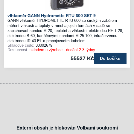
vlhkoměr GANN Hydromette RTU 600 SET 9
GANN vlhkoměr HYDROMETTE RTU 600 se širokým záběrem
měření vlhkosti a teploty v mnoha jejich formách v sadě se
zapichovací sondou M 20, teplotní a vlhkostní elektrodou RF-T 28,
elektrodou B 60, kartáčovými sondami M 25-100, infračervenou
elektrodou IR 40 EL a propojovacím kabelem
Skladové číslo:
30002679
Dostupnost:
skladem u výrobce - dodání 2-3 týdny
55527 Kč
Do košíku
Externí obsah je blokován Volbami soukromí