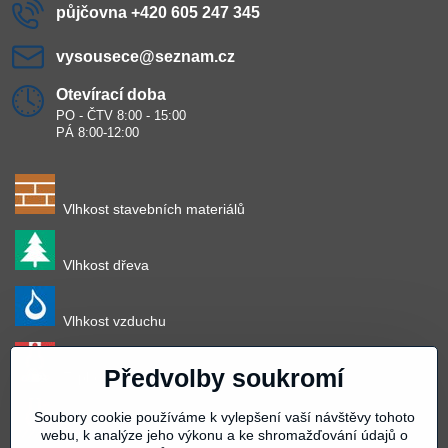
půjčovna +420 605 247 345
vysousece​@seznam​.cz
Otevírací doba
PO - ČTV 8:00 - 15:00
PÁ 8:00-12:00
Vlhkost stavebních materiálů
Vlhkost dřeva
Vlhkost vzduchu
Předvolby soukromí
Teplota vzduchu
Soubory cookie používáme k vylepšení vaší návštěvy tohoto
Teplota povrchu
webu, k analýze jeho výkonu a ke shromažďování údajů o