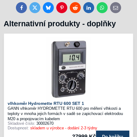
Facebook
Twitter
Bluesky
Pinterest
Reddit
LinkedIn
WhatsApp
E-
mail
Alternativní produkty - doplňky
vlhkoměr Hydromette RTU 600 SET 1
GANN vlhkoměr HYDROMETTE RTU 600 pro měření vlhkosti a
teploty v mnoha jejich formách v sadě se zapichovací elektrodou
M20 a propojovacím kabelem
Skladové číslo:
30002670
Dostupnost:
skladem u výrobce - dodání 2-3 týdny
27999 Kč
Do košíku