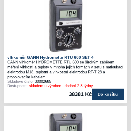
vlhkoměr GANN Hydromette RTU 600 SET 4
GANN vlhkoměr HYDROMETTE RTU 600 se širokým záběrem
měření vlhkosti a teploty v mnoha jejich formách v setu s natloukací
elektrodou M18, teplotní a vlhkostní elektrodou RF-T 28 a
propojovacím kabelem
Skladové číslo:
30002685
Dostupnost:
skladem u výrobce - dodání 2-3 týdny
38381 Kč
Do košíku