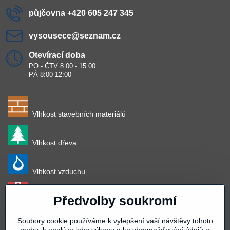
půjčovna +420 605 247 345
vysousece​@seznam​.cz
Otevírací doba
PO - ČTV 8:00 - 15:00
PÁ 8:00-12:00
Vlhkost stavebních materiálů
Vlhkost dřeva
Vlhkost vzduchu
Předvolby soukromí
Teplota vzduchu
Soubory cookie používáme k vylepšení vaší návštěvy tohoto
Teplota povrchu