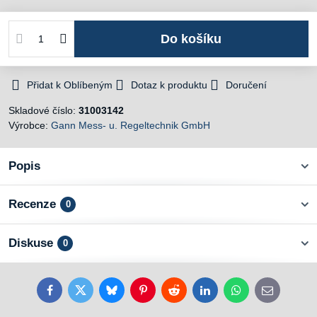
Do košíku
Přidat k Oblíbeným
Dotaz k produktu
Doručení
Skladové číslo:
31003142
Výrobce:
Gann Mess- u. Regeltechnik GmbH
Popis
Recenze
0
Diskuse
0
Facebook
Twitter
Bluesky
Pinterest
Reddit
LinkedIn
WhatsApp
E-
mail