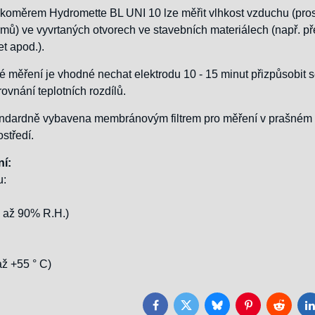
hkoměrem Hydromette BL UNI 10 lze měřit vlhkost vzduchu (pros
rmů) ve vyvrtaných otvorech ve stavebních materiálech (např. p
t apod.).
é měření je vhodné nechat elektrodu 10 - 15 minut přizpůsobit 
rovnání teplotních rozdílů.
tandardně vybavena membránovým filtrem pro měření v prašném
středí.
í:
u:
0 až 90% R.H.)
až +55 ° C)
Facebook
Twitter
Bluesky
Pinterest
Reddit
L