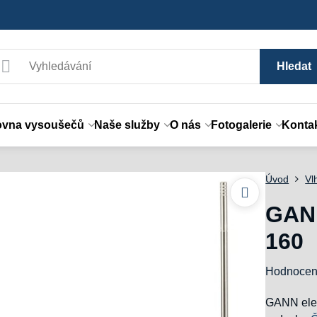
Hledat
ovna vysoušečů
Naše služby
O nás
Fotogalerie
Konta
Úvod
Vl
GANN
160
Hodnocen
GANN elek