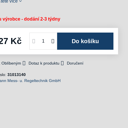
těte více
 výrobce - dodání 2-3 týdny
27 Kč
Do košíku
 k Oblíbeným
Dotaz k produktu
Doručení
slo:
31013140
ann Mess- u. Regeltechnik GmbH