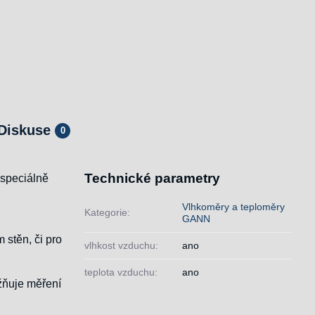
Diskuse
0
Technické parametry
 speciálně
Vlhkoměry a teploměry
Kategorie:
GANN
 stěn, či pro
vlhkost vzduchu:
ano
teplota vzduchu:
ano
žňuje měření