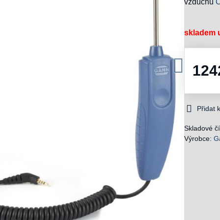
vzduchu
Č
skladem u
124
Přidat
Skladové čí
Výrobce:
G