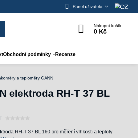
Panel uživatele
Nákupní košík
0 Kč
kt
Obchodní podmínky
Recenze
hkoměry a teploměry GANN
 elektroda RH-T 37 BL
í
troda RH-T 37 BL 160 pro měření vlhkosti a teploty