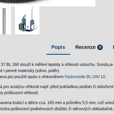
Popis
Recenze
0
37 BL 160 slouží k měření teploty a vlhkosti vzduchu. Sonda je
 i pevné materiály (zdivo, potěr).
čena pro použití spolu s vlhkoměrem
Hydromette BL UNI 10
.
 pro analýzu vlhkosti např. před pokládkou podlah či obložením
y poškození vlhkostí.
bavena trubicí o délce cca. 165 mm a průměru 5,5 mm, což umo
rizika poškození podlahových dlaždic či stěnových obkladaček.