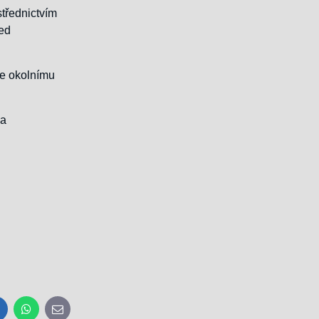
třednictvím
řed
se okolnímu
 a
inkedIn
WhatsApp
E-