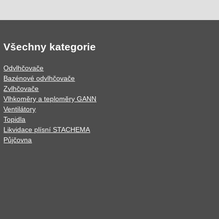
Všechny kategorie
Odvlhčovače
Bazénové odvlhčovače
Zvlhčovače
Vlhkoměry a teploměry GANN
Ventilátory
Topidla
Likvidace plísní STACHEMA
Půjčovna