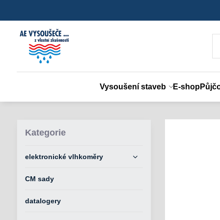
Vysoušení staveb
E-shop
Půjč
Kategorie
elektronické vlhkoměry
CM sady
datalogery