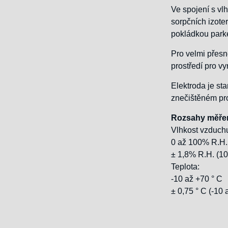
Ve spojení s vl
sorpčních izote
pokládkou parke
Pro velmi přesn
prostředí pro vy
Elektroda je s
znečištěném pro
Rozsahy měřen
Vlhkost vzduch
0 až 100% R.H.
± 1,8% R.H. (1
Teplota:
-10 až +70 ° C
± 0,75 ° C (-10 