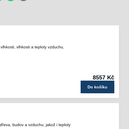
mail
osti, vlhkosti a teploty vzduchu,
8557 Kč
Do košíku
řeva, budov a vzduchu, jakož i teploty