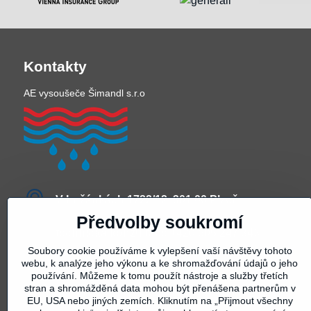
Kontakty
AE vysoušeče Šimandl s.r.o
V Lužánkách 1722/12, 301 00 Plzeň
Předvolby soukromí
technická konzultace +420 605 247 343
Soubory cookie používáme k vylepšení vaší návštěvy tohoto
webu, k analýze jeho výkonu a ke shromažďování údajů o jeho
půjčovna +420 605 247 345
používání. Můžeme k tomu použít nástroje a služby třetích
stran a shromážděná data mohou být přenášena partnerům v
vysousece​@seznam​.cz
EU, USA nebo jiných zemích. Kliknutím na „Přijmout všechny