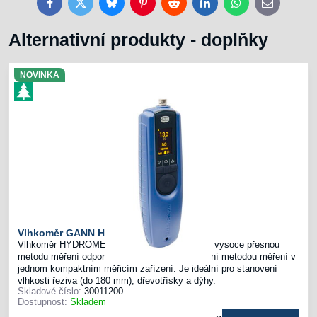
Facebook
Twitter
Bluesky
Pinterest
Reddit
LinkedIn
WhatsApp
E-
mail
Alternativní produkty - doplňky
NOVINKA
Vlhkoměr GANN Hydromette BL A Plus
Vlhkoměr HYDROMETTE BL A Plus kombinuje vysoce přesnou
metodu měření odporu s nedestruktivní kapacitní metodou měření v
jednom kompaktním měřicím zařízení. Je ideální pro stanovení
vlhkosti řeziva (do 180 mm), dřevotřísky a dýhy.
Skladové číslo:
30011200
Dostupnost:
Skladem