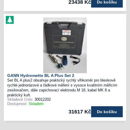
23438 Kč
Do košíku
GANN Hydromette BL A Plus Set 2
Set BL A plus2 obsahuje praktický rychlý vlhkoměr pro bleskově
rychlé jednorázové a řádkové měření s vysoce kvalitním měřicím
zesilovačem, dále zapichovací elektrodu M 18, kabel MK 8 a
praktický kufr.
Skladové číslo:
30012202
Dostupnost:
Skladem
31617 Kč
Do košíku