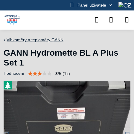
Panel uživatele
Vlhkoměry a teploměry GANN
GANN Hydromette BL A Plus
Set 1
Hodnocení
3
/
5
(
1
x)