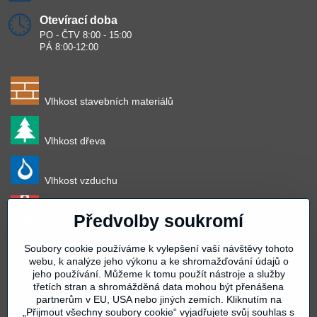
Otevírací doba
PO - ČTV 8:00 - 15:00
PÁ 8:00-12:00
Vlhkost stavebních materiálů
Vlhkost dřeva
Vlhkost vzduchu
Předvolby soukromí
Teplota vzduchu
Soubory cookie používáme k vylepšení vaší návštěvy tohoto
Teplota povrchu
webu, k analýze jeho výkonu a ke shromažďování údajů o
jeho používání. Můžeme k tomu použít nástroje a služby
třetích stran a shromážděná data mohou být přenášena
partnerům v EU, USA nebo jiných zemích. Kliknutím na
Teplota materiálu
„Přijmout všechny soubory cookie“ vyjadřujete svůj souhlas s