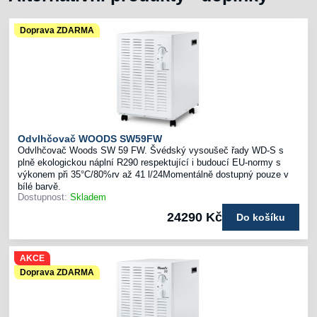
Doprava ZDARMA
Odvlhčovač WOODS SW59FW
Odvlhčovač Woods SW 59 FW. Švédský vysoušeč řady WD-S s
plně ekologickou náplní R290 respektující i budoucí EU-normy s
výkonem při 35°C/80%rv až 41 l/24Momentálně dostupný pouze v
bílé barvě.
Dostupnost:
Skladem
24290 Kč
Do košíku
AKCE
Doprava ZDARMA