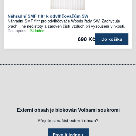
Náhradní SMF filtr k odvlhčovačům SW
Náhradní SMF filtr pro odvlhčovače Woods řady SW. Zachycuje
prach, jiné nečistoty a zároveň čistí vzduch při vysoušení vlhkosti.
Dostupnost:
Skladem
690 Kč
Do košíku
Externí obsah je blokován Volbami soukromí
Přejete si načíst externí obsah?
Povolit jednou