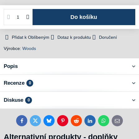
Do košíku
Přidat k Oblíbeným
Dotaz k produktu
Doručení
Výrobce:
Woods
Popis
Recenze
0
Diskuse
0
Facebook
Twitter
Bluesky
Pinterest
Reddit
LinkedIn
WhatsApp
E-
mail
Alternativní produkty - doplňky