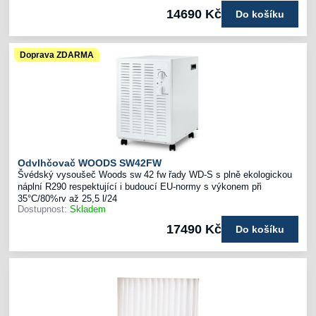
14690 Kč
Do košíku
Doprava ZDARMA
Odvlhčovač WOODS SW42FW
Švédský vysoušeč Woods sw 42 fw řady WD-S s plně ekologickou
náplní R290 respektující i budoucí EU-normy s výkonem při
35°C/80%rv až 25,5 l/24
Dostupnost:
Skladem
17490 Kč
Do košíku