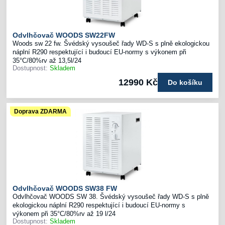
Odvlhčovač WOODS SW22FW
Woods sw 22 fw. Švédský vysoušeč řady WD-S s plně ekologickou
náplní R290 respektující i budoucí EU-normy s výkonem při
35°C/80%rv až 13,5l/24
Dostupnost:
Skladem
12990 Kč
Do košíku
Doprava ZDARMA
Odvlhčovač WOODS SW38 FW
Odvlhčovač WOODS SW 38. Švédský vysoušeč řady WD-S s plně
ekologickou náplní R290 respektující i budoucí EU-normy s
výkonem při 35°C/80%rv až 19 l/24
Dostupnost:
Skladem