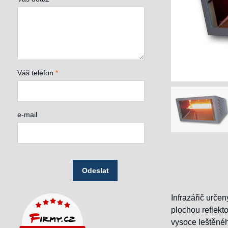
Váš telefon
*
e-mail
Odeslat
Infrazářič urče
plochou reflekt
vysoce leštěnéh