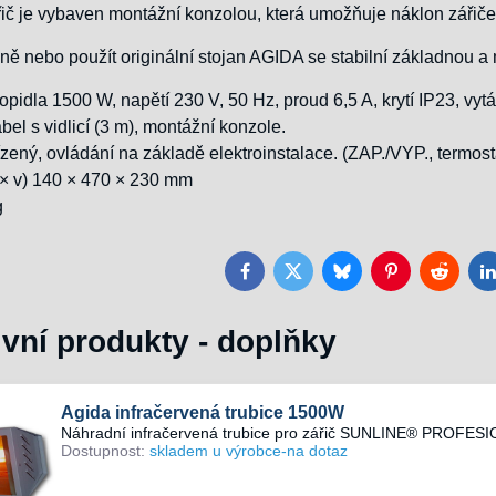
řič je vybaven montážní konzolou, která umožňuje náklon zářiče
ně nebo použít originální stojan AGIDA se stabilní základnou 
topidla 1500 W, napětí 230 V, 50 Hz, proud 6,5 A, krytí IP23, vy
abel s vidlicí (3 m), montážní konzole.
ízený, ovládání na základě elektroinstalace. (ZAP./VYP., termost
 × v) 140 × 470 × 230 mm
g
Facebook
Twitter
Bluesky
Pinterest
Reddit
L
ivní produkty - doplňky
Agida infračervená trubice 1500W
Náhradní infračervená trubice pro zářič SUNLINE® PROFES
Dostupnost:
skladem u výrobce-na dotaz