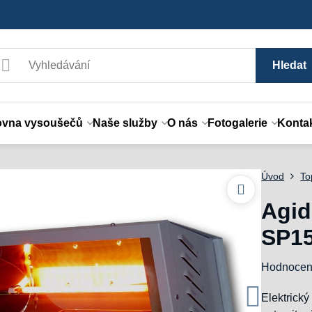
Hledat
ovna vysoušečů
Naše služby
O nás
Fotogalerie
Konta
Úvod
To
Agid
SP1
Hodnocen
Elektric