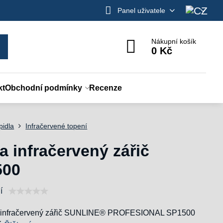
Panel uživatele
Nákupní košík
0 Kč
kt
Obchodní podmínky
Recenze
pidla
Infračervené topení
a infračervený zářič
500
í
ký infračervený zářič SUNLINE® PROFESIONAL SP1500