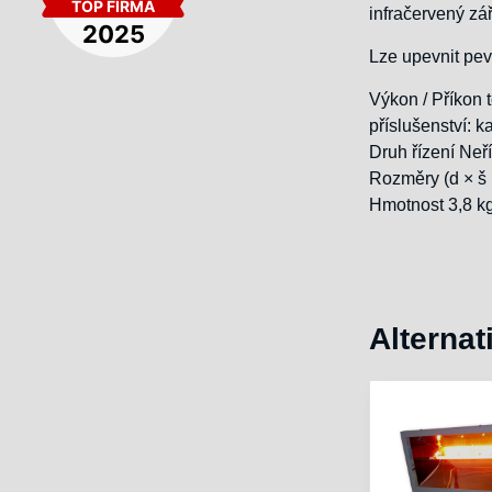
infračervený zá
Lze upevnit pev
Výkon / Příkon 
příslušenství: k
Druh řízení Neř
Rozměry (d × š
Hmotnost 3,8 k
Alternat