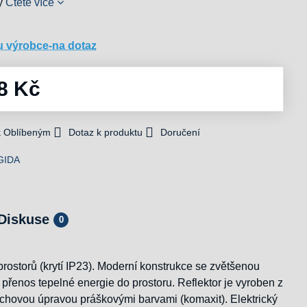
vý
Čtěte více
u výrobce-na dotaz
8 Kč
 k Oblíbeným
Dotaz k produktu
Doručení
GIDA
Diskuse
0
prostorů (krytí IP23). Moderní konstrukce se zvětšenou
řenos tepelné energie do prostoru. Reflektor je vyroben z
rchovou úpravou práškovými barvami (komaxit). Elektrický