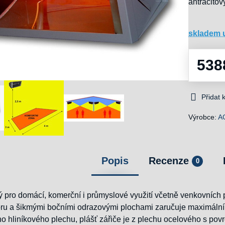
antracito
skladem 
538
Přidat
Výrobce:
A
Popis
Recenze
0
ný pro domácí, komerční i průmyslové využití včetně venkovních 
oru a šikmými bočními odrazovými plochami zaručuje maximální p
o hliníkového plechu, plášť zářiče je z plechu ocelového s pov