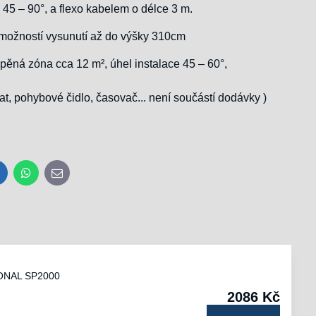
 45 – 90°, a flexo kabelem o délce 3 m.
a možností vysunutí až do výšky 310cm
tápěná zóna cca 12 m², úhel instalace 45 – 60°,
at, pohybové čidlo, časovač... není součástí dodávky )
inkedIn
WhatsApp
E-
mail
IONAL SP2000
2086 Kč