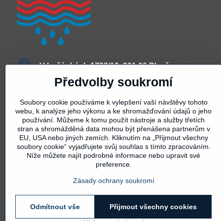
V Lužánkách 1722/12, 301 00 Plzeň
Předvolby soukromí
technická konzultace +420 605 247 343
Soubory cookie používáme k vylepšení vaší návštěvy tohoto
webu, k analýze jeho výkonu a ke shromažďování údajů o jeho
půjčovna +420 605 247 345
používání. Můžeme k tomu použít nástroje a služby třetích
stran a shromážděná data mohou být přenášena partnerům v
vysousece​@seznam​.cz
EU, USA nebo jiných zemích. Kliknutím na „Přijmout všechny
soubory cookie“ vyjadřujete svůj souhlas s tímto zpracováním.
Níže můžete najít podrobné informace nebo upravit své
Otevírací doba
preference.
PO - ČTV 8:00 - 15:00
PÁ 8:00-12:00
Zásady ochrany soukromí
Odmítnout vše
Přijmout všechny cookies