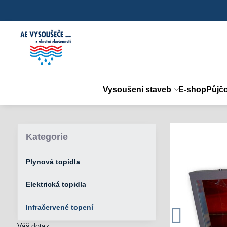
Vysoušení staveb
E-shop
Půjč
Kategorie
Plynová topidla
Elektrická topidla
Infračervené topení
Váš dotaz