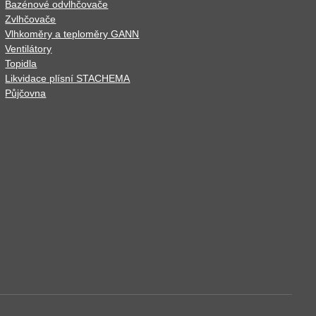
Bazénové odvlhčovače
Zvlhčovače
Vlhkoměry a teploměry GANN
Ventilátory
Topidla
Likvidace plísní STACHEMA
Půjčovna