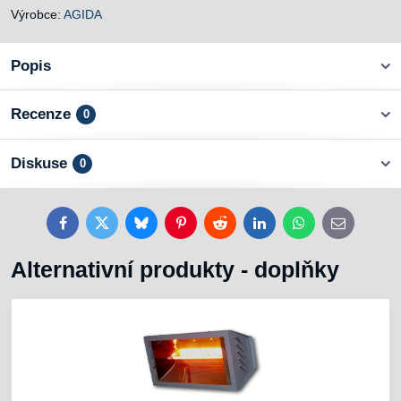
Výrobce:
AGIDA
Popis
Recenze
0
Diskuse
0
Facebook
Twitter
Bluesky
Pinterest
Reddit
LinkedIn
WhatsApp
E-
mail
Alternativní produkty - doplňky