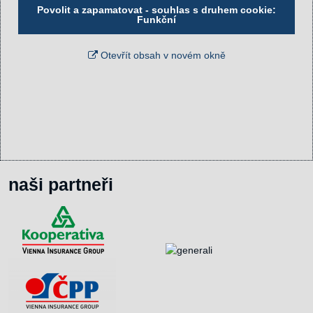
Povolit a zapamatovat - souhlas s druhem cookie:
Funkční
Otevřít obsah v novém okně
naši partneři