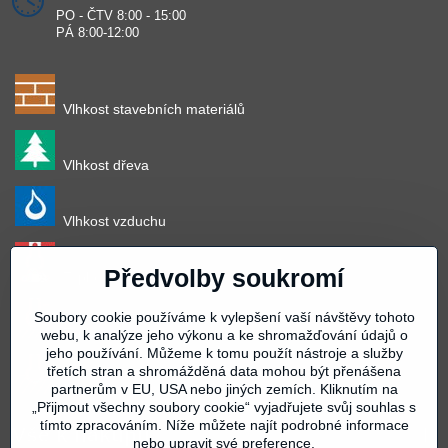
PO - ČTV 8:00 - 15:00
PÁ 8:00-12:00
Vlhkost stavebních materiálů
Vlhkost dřeva
Vlhkost vzduchu
Předvolby soukromí
Teplota vzduchu
Soubory cookie používáme k vylepšení vaší návštěvy tohoto
Teplota povrchu
webu, k analýze jeho výkonu a ke shromažďování údajů o
jeho používání. Můžeme k tomu použít nástroje a služby
třetích stran a shromážděná data mohou být přenášena
partnerům v EU, USA nebo jiných zemích. Kliknutím na
Teplota materiálu
„Přijmout všechny soubory cookie“ vyjadřujete svůj souhlas s
tímto zpracováním. Níže můžete najít podrobné informace
Vše k nákupu
nebo upravit své preference.