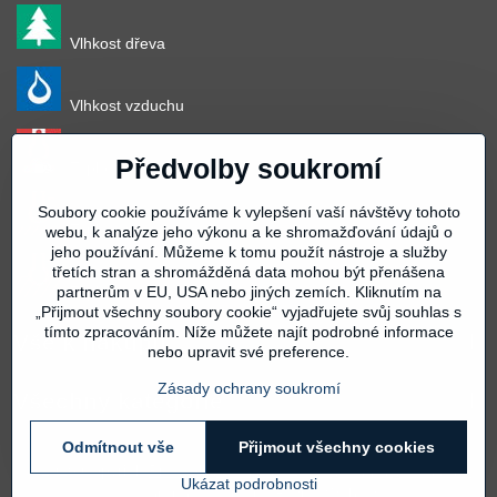
Vlhkost dřeva
Vlhkost vzduchu
Předvolby soukromí
Teplota vzduchu
Soubory cookie používáme k vylepšení vaší návštěvy tohoto
Teplota povrchu
webu, k analýze jeho výkonu a ke shromažďování údajů o
jeho používání. Můžeme k tomu použít nástroje a služby
třetích stran a shromážděná data mohou být přenášena
Teplota materiálu
partnerům v EU, USA nebo jiných zemích. Kliknutím na
„Přijmout všechny soubory cookie“ vyjadřujete svůj souhlas s
tímto zpracováním. Níže můžete najít podrobné informace
Vše k nákupu
nebo upravit své preference.
Zásady ochrany soukromí
Všechny kategorie
Odmítnout vše
Přijmout všechny cookies
©
2026
Copyright
Předvolby soukromí
Zásady ochrany soukromí
Ukázat podrobnosti
Vytvořeno systémem:
ByznysWeb.cz