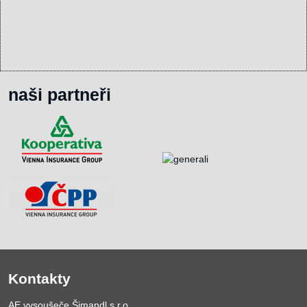
naši partneři
Kontakty
AE vysoušeče Šimandl s.r.o