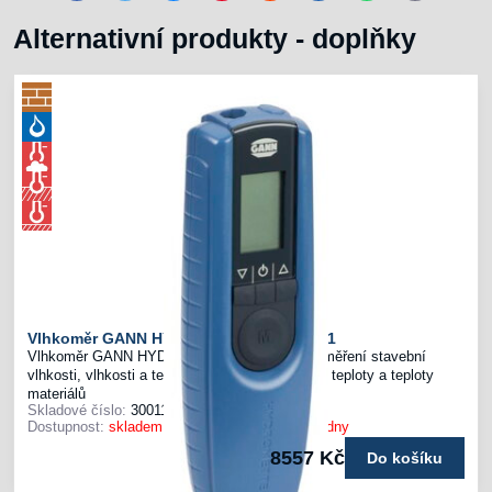
mail
Alternativní produkty - doplňky
Vlhkoměr GANN HYDROMETTE BL UNI 11
Vlhkoměr GANN HYDROMETTE BL UNI 11 k měření stavební
vlhkosti, vlhkosti a teploty vzduchu, povrchové teploty a teploty
materiálů
Skladové číslo:
30011440
Dostupnost:
skladem u výrobce - dodání 2-3 týdny
8557 Kč
Do košíku