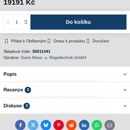
19191 Kč
Do košíku
Přidat k Oblíbeným
Dotaz k produktu
Doručení
Skladové číslo:
30011441
Výrobce:
Gann Mess- u. Regeltechnik GmbH
Popis
Recenze
0
Diskuse
0
Facebook
Twitter
Bluesky
Pinterest
Reddit
LinkedIn
WhatsApp
E-