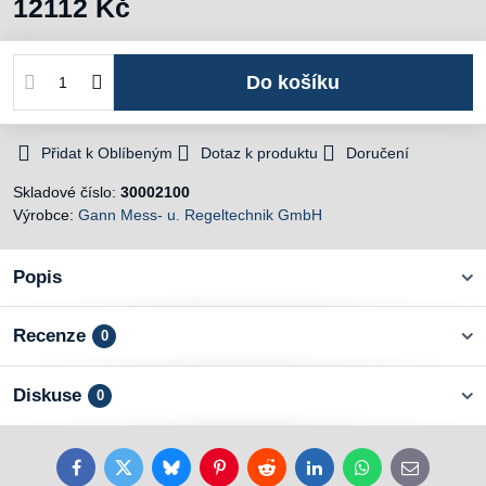
12112 Kč
Do košíku
Přidat k Oblíbeným
Dotaz k produktu
Doručení
Skladové číslo:
30002100
Výrobce:
Gann Mess- u. Regeltechnik GmbH
Popis
Recenze
0
Diskuse
0
Facebook
Twitter
Bluesky
Pinterest
Reddit
LinkedIn
WhatsApp
E-