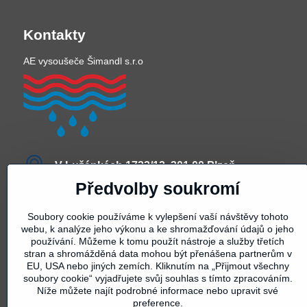
Kontakty
AE vysoušeče Šimandl s.r.o
V Lužánkách 1722/12, 301 00 Plzeň
Předvolby soukromí
technická konzultace +420 605 247 343
Soubory cookie používáme k vylepšení vaší návštěvy tohoto
webu, k analýze jeho výkonu a ke shromažďování údajů o jeho
půjčovna +420 605 247 345
používání. Můžeme k tomu použít nástroje a služby třetích
stran a shromážděná data mohou být přenášena partnerům v
vysousece​@seznam​.cz
EU, USA nebo jiných zemích. Kliknutím na „Přijmout všechny
soubory cookie“ vyjadřujete svůj souhlas s tímto zpracováním.
Níže můžete najít podrobné informace nebo upravit své
Otevírací doba
preference.