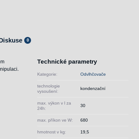
Diskuse
0
Technické parametry
em
nipulaci.
Kategorie:
Odvlhčovače
technologie
kondenzační
vysoušení:
max. výkon v l za
30
24h:
max. příkon ve W:
680
hmotnost v kg:
19,5