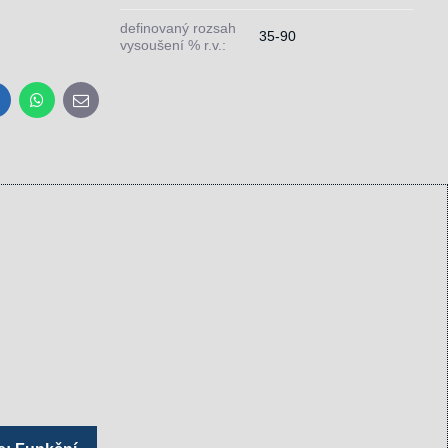
definovaný rozsah
35-90
vysoušení % r.v.:
inkedIn
WhatsApp
E-
mail