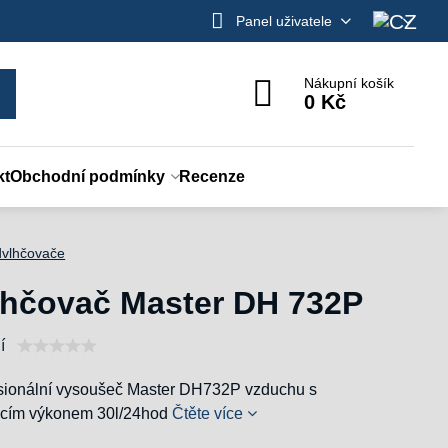
Panel uživatele
Nákupní košík
0 Kč
kt
Obchodní podmínky
Recenze
vlhčovače
hčovač Master DH 732P
í
sionální vysoušeč Master DH732P vzduchu s
acím výkonem 30l/24hod
Čtěte více