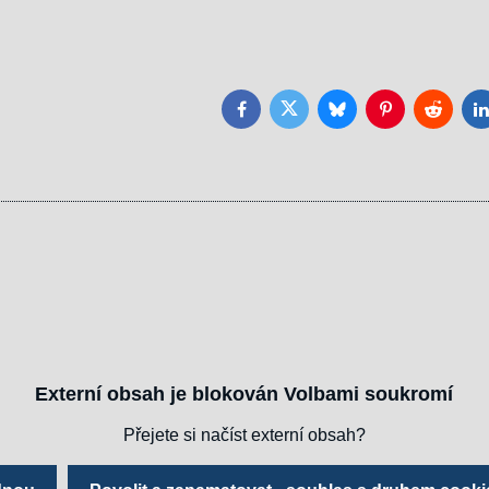
Facebook
Twitter
Bluesky
Pinterest
Reddit
L
Externí obsah je blokován Volbami soukromí
Přejete si načíst externí obsah?