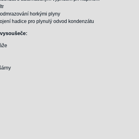
tr
 odmrazování horkými plyny
ojení hadice pro plynulý odvod kondenzátu
í vysoušeče:
ráže
šárny