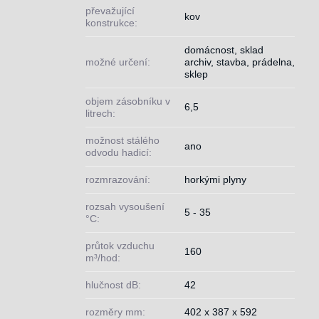
převažující
kov
konstrukce:
domácnost, sklad
možné určení:
archiv, stavba, prádelna,
sklep
objem zásobníku v
6,5
litrech:
možnost stálého
ano
odvodu hadicí:
rozmrazování:
horkými plyny
rozsah vysoušení
5 - 35
°C:
průtok vzduchu
160
m³/hod:
hlučnost dB:
42
rozměry mm:
402 x 387 x 592