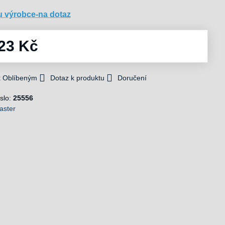
u výrobce-na dotaz
23 Kč
 k Oblíbeným
Dotaz k produktu
Doručení
slo:
25556
aster