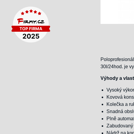
Poloprofesioná
30l/24hod. je 
Výhody a vlas
Vysoký výko
Kovová kons
Kolečka a ru
Snadná obs
Plně automat
Zabudovaný 
Nádrž na kon