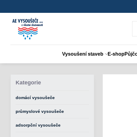
Vysoušení staveb
E-shop
Půjč
Kategorie
domácí vysoušeče
průmyslové vysoušeče
adsorpční vysoušeče