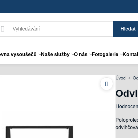
Hledat
ovna vysoušečů
Naše služby
O nás
Fotogalerie
Konta
Úvod
Od
Odvl
Hodnocen
Poloprofe
odvlhčov