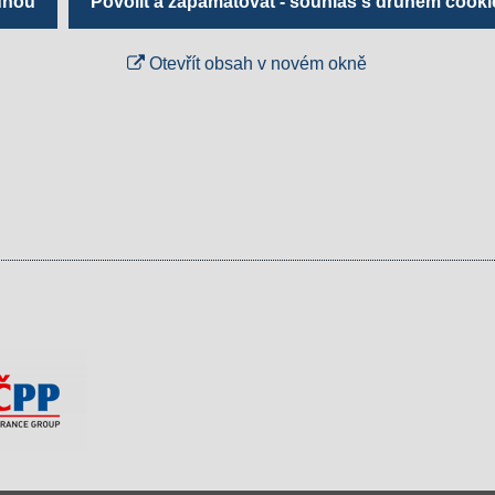
ednou
Povolit a zapamatovat - souhlas s druhem cooki
Otevřít obsah v novém okně