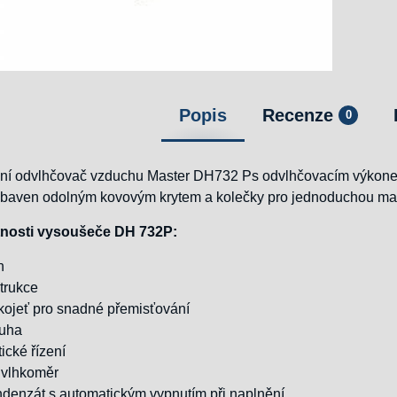
Popis
Recenze
0
lní odvlhčovač vzduchu Master DH732 Ps odvlhčovacím výkon
vybaven odolným kovovým krytem a kolečky pro jednoduchou ma
tnosti vysoušeče DH 732P:
n
trukce
kojeť pro snadné přemisťování
luha
ické řízení
vlhkoměr
denzát s automatickým vypnutím při naplnění