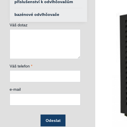
příslušenství k odvlhčovačům
bazénové odvlhčovače
Váš dotaz
Váš telefon
*
e-mail
Odeslat