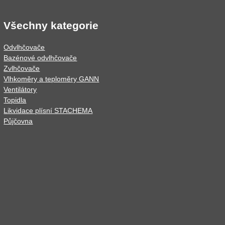
Všechny kategorie
Odvlhčovače
Bazénové odvlhčovače
Zvlhčovače
Vlhkoměry a teploměry GANN
Ventilátory
Topidla
Likvidace plísní STACHEMA
Půjčovna