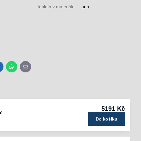
teplota v materiálu:
ano
inkedIn
WhatsApp
E-
mail
5191 Kč
nů
Do košíku