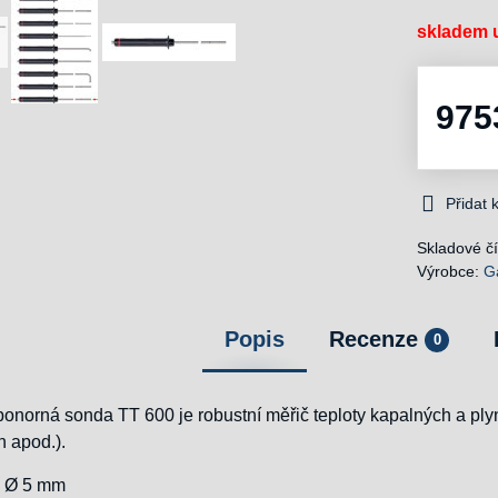
skladem u
975
Přidat
Skladové čí
Výrobce:
G
Popis
Recenze
0
onorná sonda TT 600 je robustní měřič teploty kapalných a pl
n apod.).
, Ø 5 mm