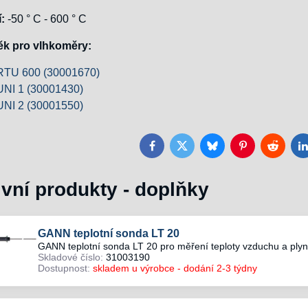
:
-50 ° C - 600 ° C
k pro vlhkoměry:
RTU 600 (30001670)
UNI 1 (30001430)
UNI 2 (30001550)
Facebook
Twitter
Bluesky
Pinterest
Reddit
L
ivní produkty - doplňky
GANN teplotní sonda LT 20
GANN teplotní sonda LT 20 pro měření teploty vzduchu a ply
Skladové číslo:
31003190
Dostupnost:
skladem u výrobce - dodání 2-3 týdny