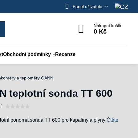
Panel uživatele
Nákupní košík
0 Kč
kt
Obchodní podmínky
Recenze
hkoměry a teploměry GANN
 teplotní sonda TT 600
í
otní ponorná sonda TT 600 pro kapaliny a plyny
Čtěte