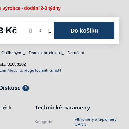
 výrobce - dodání 2-3 týdny
3 Kč
Do košíku
 k Oblíbeným
Dotaz k produktu
Doručení
slo:
31003182
ann Mess- u. Regeltechnik GmbH
Diskuse
0
Technické parametry
ynných
Vlhkoměry a teploměry
Kategorie:
GANN