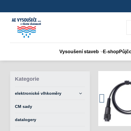
Vysoušení staveb
E-shop
Půjč
Kategorie
elektronické vlhkoměry
CM sady
datalogery