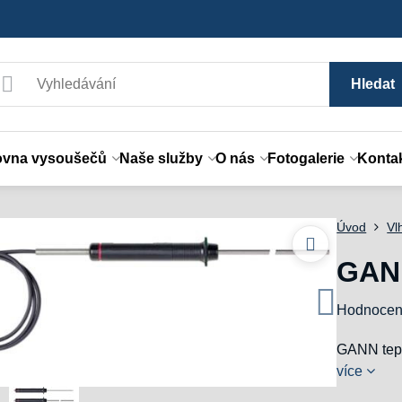
Hledat
ovna vysoušečů
Naše služby
O nás
Fotogalerie
Konta
Úvod
Vl
GANN
Hodnocen
GANN tepl
více