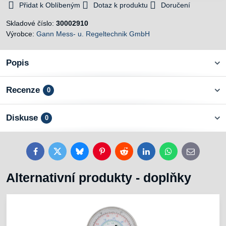
Přidat k Oblíbeným
Dotaz k produktu
Doručení
Skladové číslo:
30002910
Výrobce:
Gann Mess- u. Regeltechnik GmbH
Popis
Recenze
0
Diskuse
0
Facebook
Twitter
Bluesky
Pinterest
Reddit
LinkedIn
WhatsApp
E-
mail
Alternativní produkty - doplňky