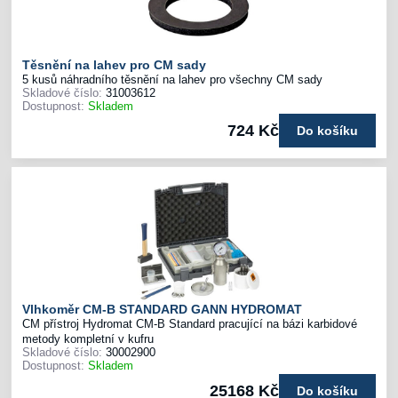
Těsnění na lahev pro CM sady
5 kusů náhradního těsnění na lahev pro všechny CM sady
Skladové číslo:
31003612
Dostupnost:
Skladem
724 Kč
Do košíku
Vlhkoměr CM-B STANDARD GANN HYDROMAT
CM přístroj Hydromat CM-B Standard pracující na bázi karbidové
metody kompletní v kufru
Skladové číslo:
30002900
Dostupnost:
Skladem
25168 Kč
Do košíku