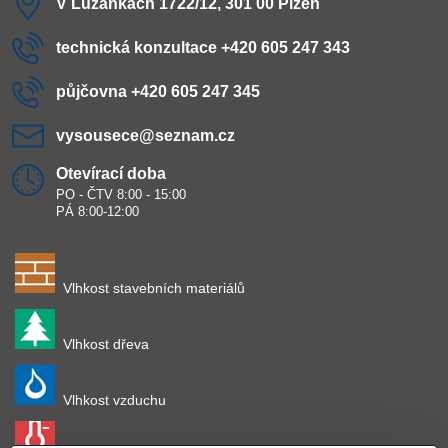
V Lužánkách 1722/12, 301 00 Plzeň
technická konzultace +420 605 247 343
půjčovna +420 605 247 345
vysousece​@seznam​.cz
Otevírací doba
PO - ČTV 8:00 - 15:00
PÁ 8:00-12:00
Vlhkost stavebních materiálů
Vlhkost dřeva
Vlhkost vzduchu