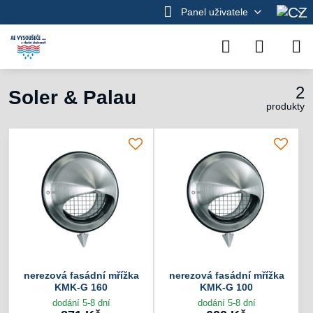
Panel uživatele
2
Soler & Palau
produkty
nerezová fasádní mřížka
nerezová fasádní mřížka
KMK-G 160
KMK-G 100
dodání 5-8 dní
dodání 5-8 dní