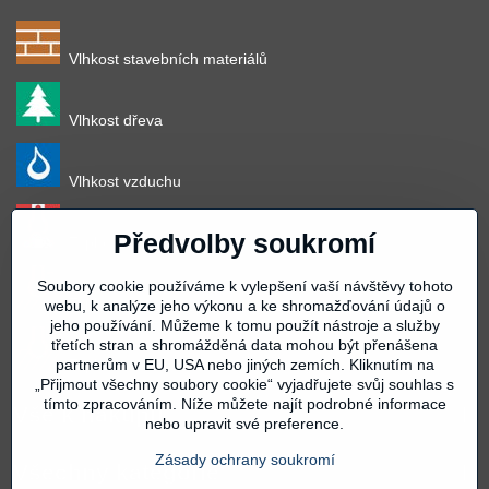
Vlhkost stavebních materiálů
Vlhkost dřeva
Vlhkost vzduchu
Předvolby soukromí
Teplota vzduchu
Soubory cookie používáme k vylepšení vaší návštěvy tohoto
Teplota povrchu
webu, k analýze jeho výkonu a ke shromažďování údajů o
jeho používání. Můžeme k tomu použít nástroje a služby
třetích stran a shromážděná data mohou být přenášena
partnerům v EU, USA nebo jiných zemích. Kliknutím na
Teplota materiálu
„Přijmout všechny soubory cookie“ vyjadřujete svůj souhlas s
tímto zpracováním. Níže můžete najít podrobné informace
Vše k nákupu
nebo upravit své preference.
Zásady ochrany soukromí
Všechny kategorie