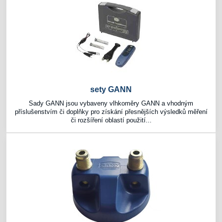
sety GANN
Sady GANN jsou vybaveny vlhkoměry GANN a vhodným
příslušenstvím či doplňky pro získání přesnějších výsledků měření
či rozšíření oblastí použití...