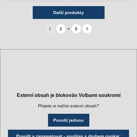
Další produkty
1
2
5
Externí obsah je blokován Volbami soukromí
Přejete si načíst externí obsah?
Povolit jednou
Povolit a zapamatovat - souhlas s druhem cookie: