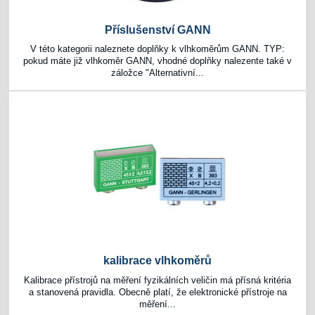
Příslušenství GANN
V této kategorii naleznete doplňky k vlhkoměrům GANN. TYP:
pokud máte již vlhkoměr GANN, vhodné doplňky nalezente také v
záložce "Alternativní...
kalibrace vlhkoměrů
Kalibrace přístrojů na měření fyzikálních veličin má přísná kritéria
a stanovená pravidla. Obecně platí, že elektronické přístroje na
měření...