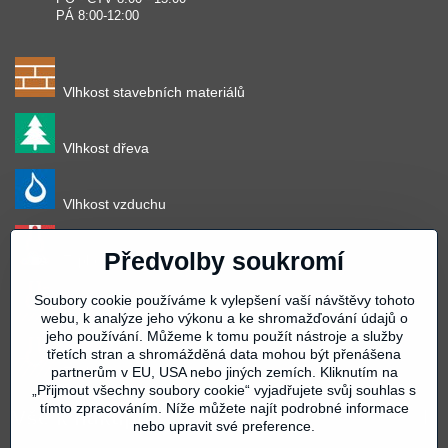
PÁ 8:00-12:00
Vlhkost stavebních materiálů
Vlhkost dřeva
Vlhkost vzduchu
Předvolby soukromí
Teplota vzduchu
Soubory cookie používáme k vylepšení vaší návštěvy tohoto
Teplota povrchu
webu, k analýze jeho výkonu a ke shromažďování údajů o
jeho používání. Můžeme k tomu použít nástroje a služby
třetích stran a shromážděná data mohou být přenášena
Teplota materiálu
partnerům v EU, USA nebo jiných zemích. Kliknutím na
„Přijmout všechny soubory cookie“ vyjadřujete svůj souhlas s
tímto zpracováním. Níže můžete najít podrobné informace
Vše k nákupu
nebo upravit své preference.