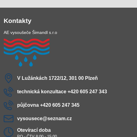
Kontakty
AE vysoušeče Šimandl s.r.o
V Lužánkách 1722/12, 301 00 Plzeň
technická konzultace +420 605 247 343
půjčovna +420 605 247 345
vysousece​@seznam​.cz
Otevírací doba
PO - ČTV 8:00 - 15:00