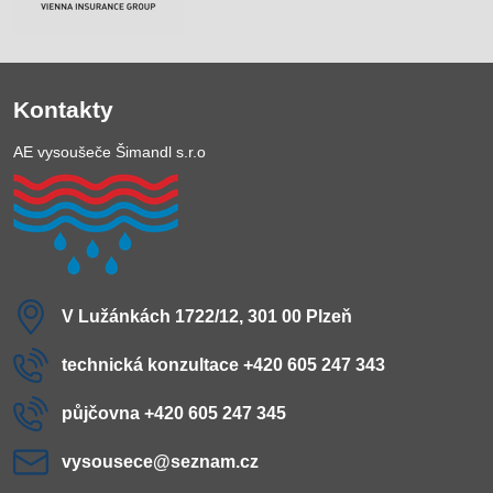
Kontakty
AE vysoušeče Šimandl s.r.o
V Lužánkách 1722/12, 301 00 Plzeň
technická konzultace +420 605 247 343
půjčovna +420 605 247 345
vysousece​@seznam​.cz