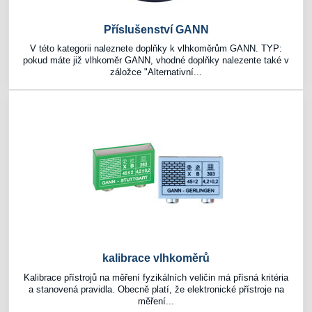
Příslušenství GANN
V této kategorii naleznete doplňky k vlhkoměrům GANN. TYP:
pokud máte již vlhkoměr GANN, vhodné doplňky nalezente také v
záložce "Alternativní...
kalibrace vlhkoměrů
Kalibrace přístrojů na měření fyzikálních veličin má přísná kritéria
a stanovená pravidla. Obecně platí, že elektronické přístroje na
měření...