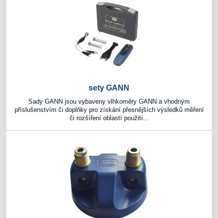
sety GANN
Sady GANN jsou vybaveny vlhkoměry GANN a vhodným
příslušenstvím či doplňky pro získání přesnějších výsledků měření
či rozšíření oblastí použití...