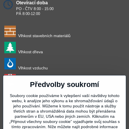
Otevírací doba
PO - ČTV 8:00 - 15:00
PÁ 8:00-12:00
Vlhkost stavebních materiálů
Vlhkost dřeva
Vlhkost vzduchu
Předvolby soukromí
Teplota vzduchu
Soubory cookie používáme k vylepšení vaší návštěvy tohoto
Teplota povrchu
webu, k analýze jeho výkonu a ke shromažďování údajů o
jeho používání. Můžeme k tomu použít nástroje a služby
třetích stran a shromážděná data mohou být přenášena
Teplota materiálu
partnerům v EU, USA nebo jiných zemích. Kliknutím na
„Přijmout všechny soubory cookie“ vyjadřujete svůj souhlas s
tímto zpracováním. Níže můžete najít podrobné informace