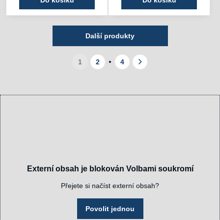
Do košíku
Do košíku
Další produkty
1
2
4
Externí obsah je blokován Volbami soukromí
Přejete si načíst externí obsah?
Povolit jednou