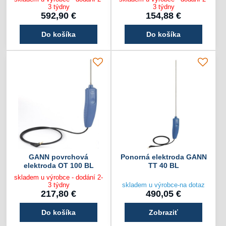
3 týdny
3 týdny
592,90 €
154,88 €
Do košíka
Do košíka
GANN povrchová
Ponorná elektroda GANN
elektroda OT 100 BL
TT 40 BL
skladem u výrobce - dodání 2-
3 týdny
skladem u výrobce-na dotaz
217,80 €
490,05 €
Do košíka
Zobraziť