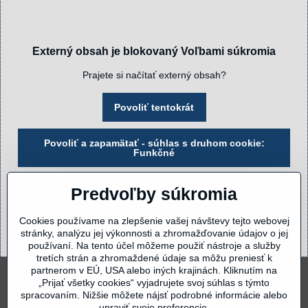
Externý obsah je blokovaný Voľbami súkromia
Prajete si načítať externý obsah?
Povoliť tentokrát
Povoliť a zapamätať - súhlas s druhom cookie:
Funkčné
Otvoriť obsah v novom okne
Predvoľby súkromia
Cookies používame na zlepšenie vašej návštevy tejto webovej
stránky, analýzu jej výkonnosti a zhromažďovanie údajov o jej
používaní. Na tento účel môžeme použiť nástroje a služby
tretích strán a zhromaždené údaje sa môžu preniesť k
partnerom v EÚ, USA alebo iných krajinách. Kliknutím na
„Prijať všetky cookies“ vyjadrujete svoj súhlas s týmto
spracovaním. Nižšie môžete nájsť podrobné informácie alebo
upraviť svoje preferencie.